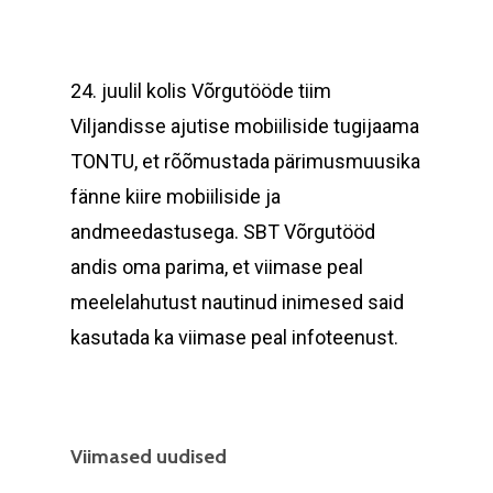
Firmast
Partnerid
24. juulil kolis Võrgutööde tiim
Tehtud tööd
Viljandisse ajutise mobiiliside tugijaama
TONTU, et rõõmustada pärimusmuusika
Tunnustused
fänne kiire mobiiliside ja
Kontakt
andmeedastusega. SBT Võrgutööd
andis oma parima, et viimase peal
Eesti
meelelahutust nautinud inimesed said
kasutada ka viimase peal infoteenust.
About Salient
The Castle
Unit 345
Viimased uudised
2500 Castle Dr