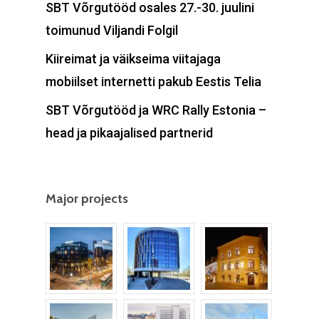
Manhattan, NY
SBT Võrgutööd osales 27.-30. juulini
toimunud Viljandi Folgil
T:
+216 (0)40 3629 475
Kiireimat ja väikseima viitajaga
E:
hello@themenectar.
mobiilset internetti pakub Eestis Telia
SBT Võrgutööd ja WRC Rally Estonia –
head ja pikaajalised partnerid
Major projects